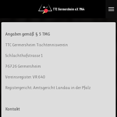
Zum
Hauptinhalt
springen
Angaben gemäß § 5 TMG
TTC Germersheim Tischtennisverein
Schlachthofstrasse 1
76726 Germersheim
Vereinsregister: VR 640
Registergericht: Amtsgericht Landau in der Pfalz
Kont
akt