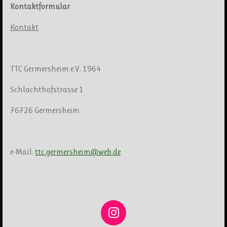
Kontaktformular
Kontakt
TTC Germersheim e.V. 1964
Schlachthofstrasse 1
76726 Germersheim
e-Mail:
ttc.germersheim@web.de
I