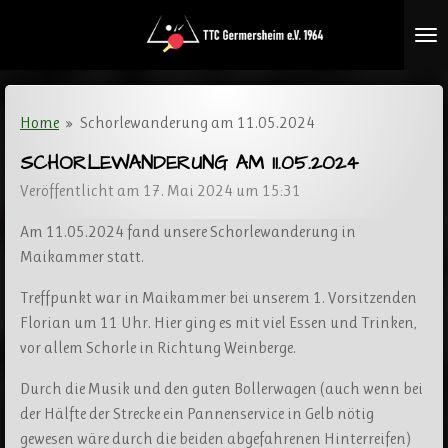
Zum
Hauptinhalt
springen
Home
»
Schorlewanderung am 11.05.2024
SCHORLEWANDERUNG AM 11.05.2024
Veröffentlicht am 17. Mai 2024 um 15:31
Am 11.05.2024 fand unsere Schorlewanderung in
Maikammer statt.
Treffpunkt war in Maikammer bei unserem 1. Vorsitzenden
Florian um 11 Uhr. Hier ging es mit viel Essen und Trinken,
vor allem Schorle in Richtung Weinberge.
Durch die Musik und den guten Bollerwagen (auch wenn bei
der Hälfte der Strecke ein Pannenservice in Gelb nötig
gewesen wäre durch die beiden abgefahrenen Hinterreifen)