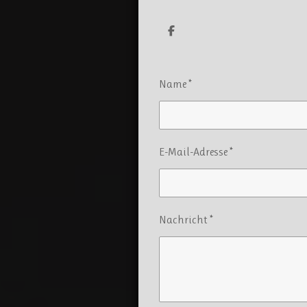
a
m
T
e
i
l
e
Name *
n
E-Mail-Adresse *
Nachricht *