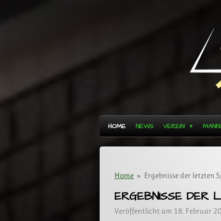
Zum
Hauptinhalt
springen
HOME
NEWS
VEREIN
MANN
Home
»
Ergebnisse der letzten S
ERGEBNISSE DER L
Veröffentlicht am 18. Februar 