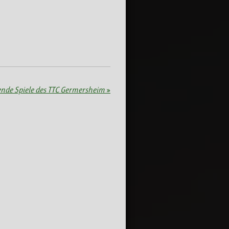
de Spiele des TTC Germersheim
»