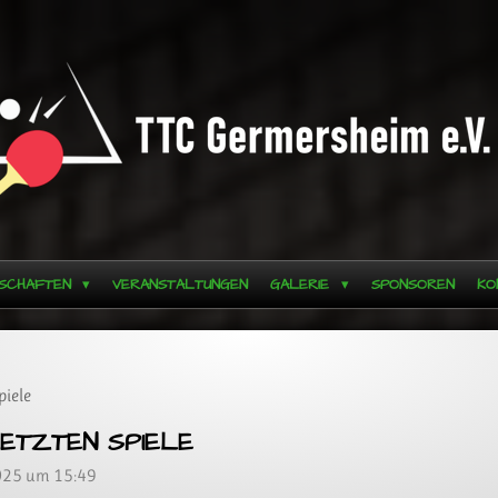
SCHAFTEN
VERANSTALTUNGEN
GALERIE
SPONSOREN
KO
piele
ETZTEN SPIELE
2025 um 15:49