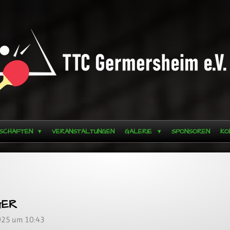
SCHAFTEN
VERANSTALTUNGEN
GALERIE
SPONSOREN
KO
GER
2025 um 10:43