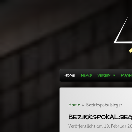
Zum
Hauptinhalt
springen
HOME
NEWS
VEREIN
MANN
Home
»
Bezirkspokalsieger
BEZIRKSPOKALSIE
Veröffentlicht am 19. Februar 