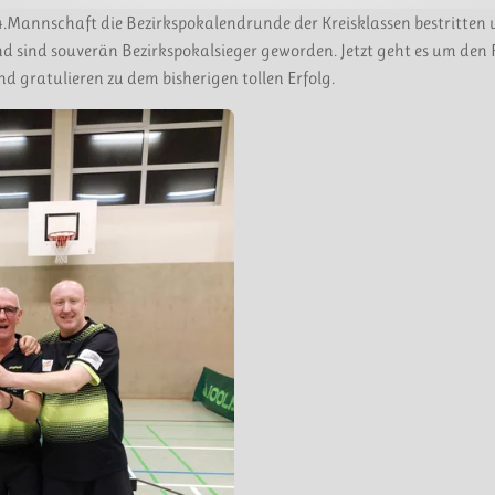
.Mannschaft die Bezirkspokalendrunde der Kreisklassen bestritten 
nd sind souverän Bezirkspokalsieger geworden. Jetzt geht es um den 
gratulieren zu dem bisherigen tollen Erfolg.