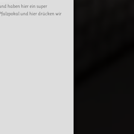
und haben hier ein super
Pfalzpokal und hier drücken wir