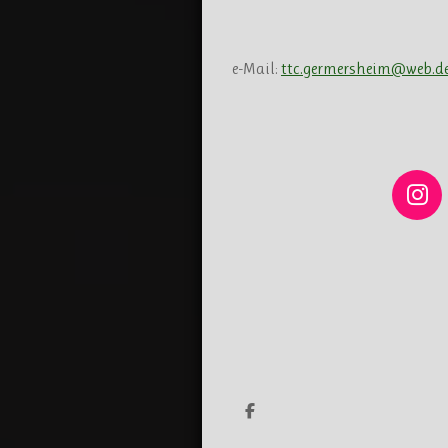
e-Mail:
ttc.germersheim@web.d
I
n
s
t
a
g
r
a
m
T
e