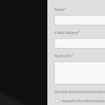
i
l
e
Name *
n
E-Mail-Adresse *
Nachricht *
Ich habe die Datenschutzerkläru
Auswahl ohne Beschreibun