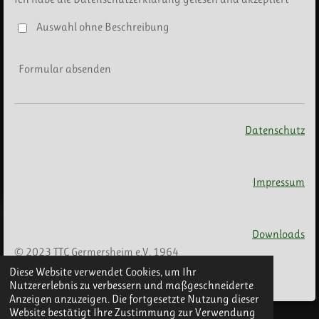
Auswahl ohne Beschreibung
Formular absenden
Datenschutz
Impressum
Downloads
© 2023 TTC Germersheim e.V. 1964
Diese Website verwendet Cookies, um Ihr
Mit Unterstützung von
Webador
Nutzererlebnis zu verbessern und maßgeschneiderte
Anzeigen anzuzeigen. Die fortgesetzte Nutzung dieser
Website bestätigt Ihre Zustimmung zur Verwendung